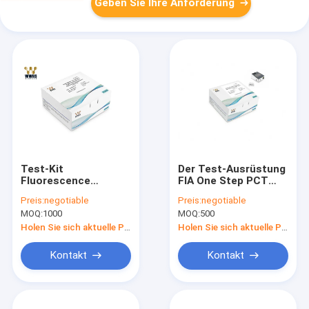
Geben Sie Ihre Anforderung
Test-Kit
Der Test-Ausrüstung
Fluorescence
FIA One Step PCT
Immunoassays 25T
schneller
Preis:
negotiable
Preis:
negotiable
des Hämoglobin-
quantitativer Test
MOQ:
1000
MOQ:
500
Niveau-HBA1C
Procalcitonin
schnelles Paket
schneller Speicher
Holen Sie sich aktuelle Preis
Holen Sie sich aktuelle Preis
einfacher
Kontakt
Kontakt