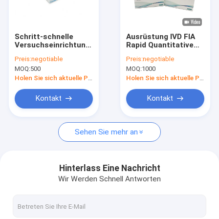
Fabrik-Ausflug
Qualitätskontrolle
Schritt-schnelle
Ausrüstung IVD FIA
Versuchseinrichtungen
Rapid Quantitative
Treten Sie mit uns in Verbindung
CER Procalcitonin
Test Kit des hohe
Preis:
negotiable
Preis:
negotiable
PCT einer mit
Genauigkeits-
MOQ:
500
MOQ:
1000
Fluoreszenz
Troponin-I CTnI
Fordern Sie ein Zitat
Immunoassay-
Holen Sie sich aktuelle Preis
Holen Sie sich aktuelle Preis
Analysator
News
Kontakt
Kontakt
Sehen Sie mehr an
POCT-Test-Ausrüstung
POCT-Instrument
Hinterlass Eine Nachricht
Wir Werden Schnell Antworten
Herzprüfungsausrüstung
Schnelle Test-Ausrüstung PCT