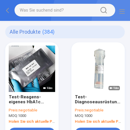
Alle Produkte
(384)
Test-Reagens-
Test-
eigenes HbA1c
Diagnoseausrüstungs-
schnelles patentiert
Kassetten-hohe
Preis:
negotiable
Preis:
negotiable
mit völlig
Genauigkeit HbA1c
MOQ:
1000
MOQ:
1000
automatisierten
schnelle und hohes
Instrumenten
empfindliches 25T
Holen Sie sich aktuelle Preis
Holen Sie sich aktuelle Preis