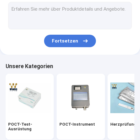
Ausrüstung des Troponin-I
Schnelle Test-Ausrüstung HbA1c
Schilddrüsenhormon-T3 T4
Fortsetzen
Ergiebigkeits-Test-Ausrüstung
Realzeit-PCR-Ausrüstungen
Unsere Kategorien
Ausrüstungen des Reagens-Covid-19
Medizinisches Laborverbrauchsmaterialien
Virus-Transport-Medium
Antigen-schnelle Test-Ausrüstung
POCT-Test-
POCT-Instrument
Herzprüfungs
Ausrüstung