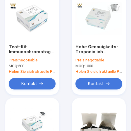
Test-Kit
Hohe Genauigkeits-
Immunochromatographic
Troponin ich
Assay Diagnostic
Ausrüstung IVD FIA
Preis:
negotiable
Preis:
negotiable
Funktelegrafie-
Rapid Quantitative
MOQ:
500
MOQ:
1000
Speicher hohe
Test Kit
Empfindlichkeit PCT
Holen Sie sich aktuelle Preis
Holen Sie sich aktuelle Preis
schneller
Kontakt
Kontakt
Haus
Produkte
Über uns