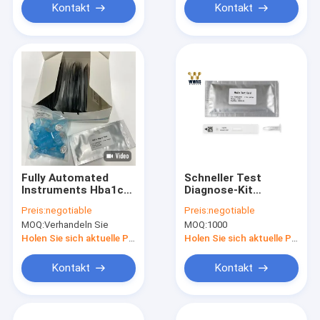
Kontakt
Kontakt
Fully Automated
Schneller Test
Instruments Hba1c-
Diagnose-Kit
Reagenzien-Kit
Cassette High
Preis:
negotiable
Preis:
negotiable
Immunochromatographischer
Accuracy 25T HbA1c
MOQ:
Verhandeln Sie
MOQ:
1000
Assay
Holen Sie sich aktuelle Preis
Holen Sie sich aktuelle Preis
Kontakt
Kontakt