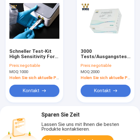
Schneller Test-Kit
3000
High Sensitivity For
Tests/Ausgangstest-
Biologicals IVD
Kit Rapid Cassette
Preis:
negotiable
Preis:
negotiable
HBA1C
Test FIA POCT des
MOQ:
1000
MOQ:
2000
Prüfungsinstitutionen
Taghba1c Probe
Holen Sie sich aktuelle Preis
Holen Sie sich aktuelle Preis
Kontakt
Kontakt
Sparen Sie Zeit
Lassen Sie uns mit Ihnen die besten
Produkte kontaktieren.