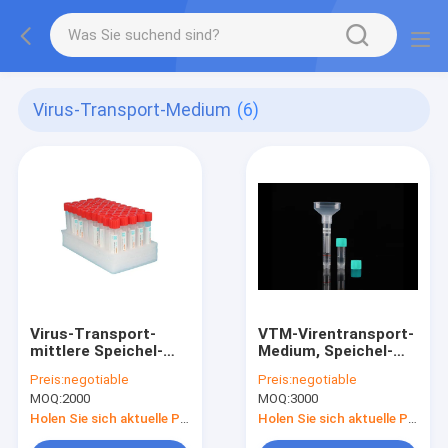
Virus-Transport-Medium
(6)
Virus-Transport-
VTM-Virentransport-
mittlere Speichel-
Medium, Speichel-
Beispielsammlung Kit
Sammlungs-Rohr 5ml
Preis:
negotiable
Preis:
negotiable
With Flocked Swabs
10ml
MOQ:
2000
MOQ:
3000
25T VTM
Holen Sie sich aktuelle Preis
Holen Sie sich aktuelle Preis