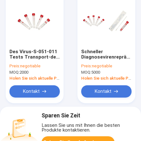
Des Virus-S-051-011
Schneller
Tests Transport-des
Diagnosevirenrepräsenta
Medium-
Kit For Virus
Preis:
negotiable
Preis:
negotiable
50000/Tagesnasale
Collection/transportiert
MOQ:
2000
MOQ:
5000
Putzlappen-
Ausrüstungen FDA-
Holen Sie sich aktuelle Preis
Holen Sie sich aktuelle Preis
gebilligt
Kontakt
Kontakt
Sparen Sie Zeit
Lassen Sie uns mit Ihnen die besten
Produkte kontaktieren.