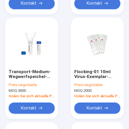
Kontakt
Kontakt
Transport-Medium-
Flocking-01 10ml
Wegwerfspeichel-
Virus-Exemplar-
Sammlungs-Rohr des
Sammlungs-Rohr mit
Preis:
negotiable
Preis:
negotiable
Virus-S-051-015 für
gespritzten
MOQ:
3000
MOQ:
2000
PCR-Test
Ausrüstungen der
Putzlappen-VTM
Holen Sie sich aktuelle Preis
Holen Sie sich aktuelle Preis
Kontakt
Kontakt