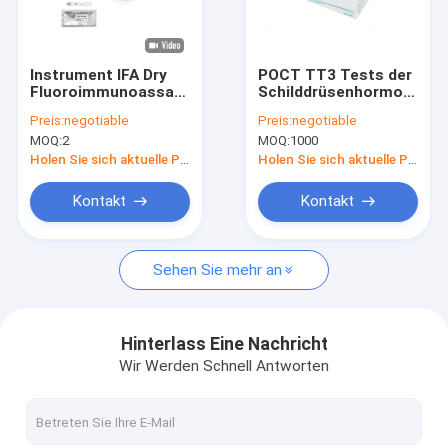
Fabrik-Ausflug
Qualitätskontrolle
Instrument IFA Dry
POCT TT3 Tests der
Fluoroimmunoassay
Schilddrüsenhormon-
Treten Sie mit uns in Verbindung
Analyser WWHS
Test-Ausrüstungs-
Preis:
negotiable
Preis:
negotiable
POCT
3000/Tageshohe
MOQ:
2
MOQ:
1000
Empfindlichkeit
Fordern Sie ein Zitat
Holen Sie sich aktuelle Preis
Holen Sie sich aktuelle Preis
News
Kontakt
Kontakt
Sehen Sie mehr an
POCT-Test-Ausrüstung
POCT-Instrument
Hinterlass Eine Nachricht
Wir Werden Schnell Antworten
Herzprüfungsausrüstung
Schnelle Test-Ausrüstung PCT