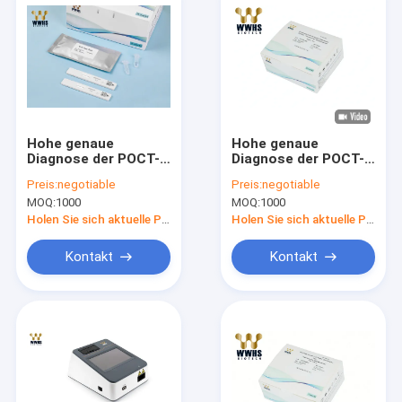
Hohe genaue
Hohe genaue
Diagnose der POCT-
Diagnose der POCT-
Test-Ausrüstungs-
Test-Ausrüstungs-
Preis:
negotiable
Preis:
negotiable
IL-6 FIA Rapid
IL-6 FIA Rapid
MOQ:
1000
MOQ:
1000
Quantitative Test Kit
Quantitative Test Kit
Holen Sie sich aktuelle Preis
Holen Sie sich aktuelle Preis
Kontakt
Kontakt
Haus
Produkte
Über uns