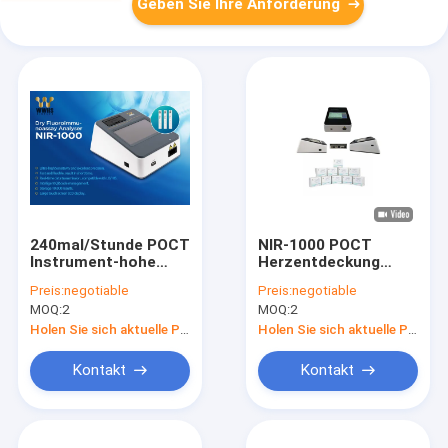
Geben Sie Ihre Anforderung
240mal/Stunde POCT
NIR-1000 POCT
Instrument-hohe
Herzentdeckung
Genauigkeit IFA Dry
Instrument-FIA
Preis:
negotiable
Preis:
negotiable
Fluoroimmunoassay
Analyzer Fors CK-MB
MOQ:
2
MOQ:
2
Analyser
Holen Sie sich aktuelle Preis
Holen Sie sich aktuelle Preis
Kontakt
Kontakt