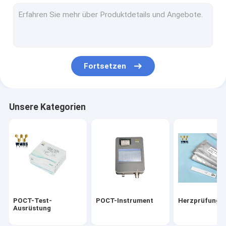
Ausrüstung des Troponin-I
Schnelle Test-Ausrüstung HbA1c
Schilddrüsenhormon-T3 T4
Fortsetzen
Ergiebigkeits-Test-Ausrüstung
Realzeit-PCR-Ausrüstungen
Unsere Kategorien
Ausrüstungen des Reagens-Covid-19
Medizinisches Laborverbrauchsmaterialien
Virus-Transport-Medium
Antigen-schnelle Test-Ausrüstung
POCT-Test-
POCT-Instrument
Herzprüfungs
Ausrüstung