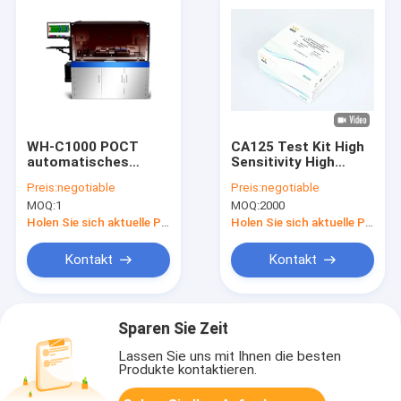
WH-C1000 POCT
CA125 Test Kit High
automatisches
Sensitivity High
Beispielverarbeitungssystem
Accuracy im Vollblut,
Preis:
negotiable
Preis:
negotiable
Instrument-200
im Plasma und im
MOQ:
1
MOQ:
2000
Tests/H
Serum
Holen Sie sich aktuelle Preis
Holen Sie sich aktuelle Preis
Kontakt
Kontakt
Sparen Sie Zeit
Lassen Sie uns mit Ihnen die besten
Produkte kontaktieren.