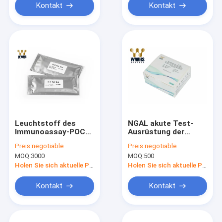
Kontakt
Kontakt
Leuchtstoff des
NGAL akute Test-
Immunoassay-POCT
Ausrüstung der
hohe Empfindlichkeit
Nieren-Verletzungs-
Preis:
negotiable
Preis:
negotiable
Test-der
WWHS hohe schnelle
MOQ:
3000
MOQ:
500
Ausrüstungs-IL-6 12
der Empfindlichkeits-
Monate Garantie-
POCT
Holen Sie sich aktuelle Preis
Holen Sie sich aktuelle Preis
Kontakt
Kontakt