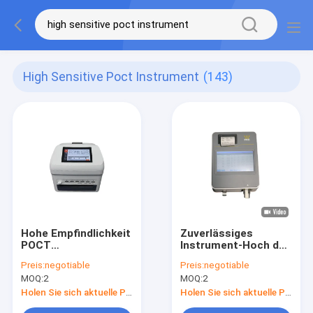
High Sensitive Poct Instrument
(143)
Hohe Empfindlichkeit
Zuverlässiges
POCT
Instrument-Hoch der
instrumentieren
Stabilitäts-POCT
Preis:
negotiable
Preis:
negotiable
Fluoreszenz
empfindlich mit LCD-
MOQ:
2
MOQ:
2
Immunochromatographic,
Touch Screen
das System
Holen Sie sich aktuelle Preis
Holen Sie sich aktuelle Preis
analysiert