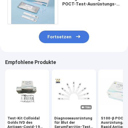
POCT-Test-Ausrüstungs-
IL-6 FIA Rapid Quantitative
Test Kit
Fortsetzen
Empfohlene Produkte
Test-Kit Colloidal
Diagnoseausrüstung
S100-β POCT 
Golds IVD des
für Blut der
Ausrüstung/FI
Antigen-Covid-19
SerumFerritin-Test-
Rapid Antigen