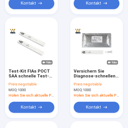
Kontakt
Kontakt
Test-Kit FIAs POCT
Versichern Sie
SAA schnelle Test-
Diagnose-schnellen
Kassette schnelle
Versuchseinrichtungen
Preis:
negotiable
Preis:
negotiable
menschliche
FIA Alpha-
MOQ:
1000
MOQ:
1000
Diagnosenivd
Fetoproteins (AFP)
Holen Sie sich aktuelle Preis
Holen Sie sich aktuelle Preis
Kontakt
Kontakt