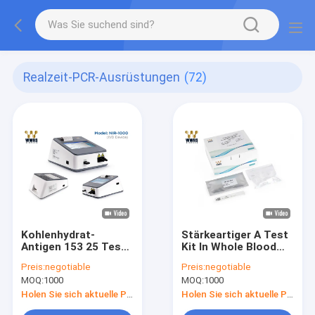
Realzeit-PCR-Ausrüstungen
(72)
Kohlenhydrat-
Stärkeartiger A Test
Antigen 153 25 Test-
Kit In Whole Blood
Kit FIA Rapid
Plasma schnellen
Preis:
negotiable
Preis:
negotiable
Quantitative Test
SAA-Serum-und
MOQ:
1000
MOQ:
1000
Kit-Blut-Diagnose
Serum
Holen Sie sich aktuelle Preis
Holen Sie sich aktuelle Preis