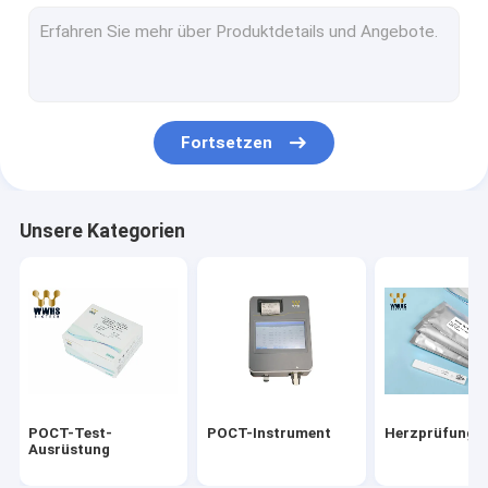
Ausrüstung des Troponin-I
Schnelle Test-Ausrüstung HbA1c
Schilddrüsenhormon-T3 T4
Fortsetzen
Ergiebigkeits-Test-Ausrüstung
Realzeit-PCR-Ausrüstungen
Unsere Kategorien
Ausrüstungen des Reagens-Covid-19
Medizinisches Laborverbrauchsmaterialien
Virus-Transport-Medium
Antigen-schnelle Test-Ausrüstung
POCT-Test-
POCT-Instrument
Herzprüfungs
Ausrüstung