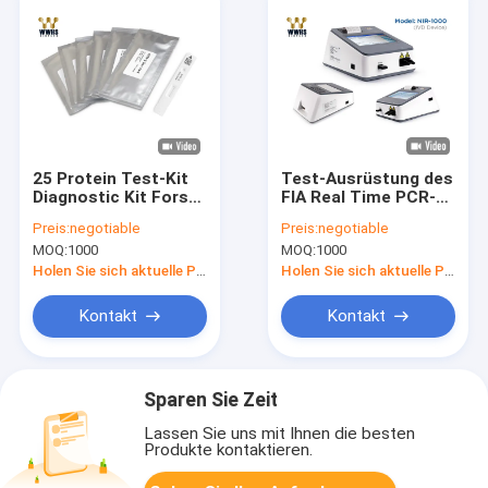
25 Protein Test-Kit
Test-Ausrüstung des
Diagnostic Kit Fors
FIA Real Time PCR-
S100β
Ausrüstungs-
Preis:
negotiable
Preis:
negotiable
(Immunochromatographic-
Schilddrüsen-
MOQ:
1000
MOQ:
1000
Probe)
Stimulierungshormon-
TSH
Holen Sie sich aktuelle Preis
Holen Sie sich aktuelle Preis
Kontakt
Kontakt
Sparen Sie Zeit
Lassen Sie uns mit Ihnen die besten
Produkte kontaktieren.