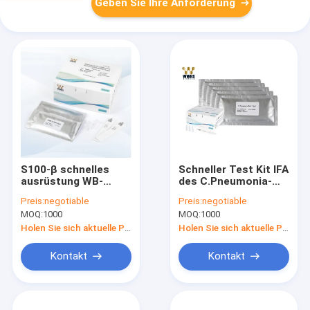
Geben Sie Ihre Anforderung
S100-β schnelles
Schneller Test Kit IFA
ausrüstung WB-
des C.Pneumonia-
Serum-Plasma der
Immunoassay-
Preis:
negotiable
Preis:
negotiable
Test-Kassetten-
System-IVD und
MOQ:
1000
MOQ:
1000
POCT Diagnoseim
kolloidale Reagens-
Vollblut, Plasma und
Kassette der
Holen Sie sich aktuelle Preis
Holen Sie sich aktuelle Preis
Serum
Golddiagnosenwwhs
Kontakt
Kontakt