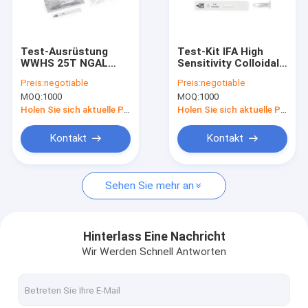
Fabrik-Ausflug
Qualitätskontrolle
Test-Ausrüstung
Test-Kit IFA High
WWHS 25T NGAL
Sensitivity Colloidal
Treten Sie mit uns in Verbindung
schnelle quantitative
Golds IVD FluB
Preis:
negotiable
Preis:
negotiable
Probe FIA POCT
schnelle Diagnose
MOQ:
1000
MOQ:
1000
Fordern Sie ein Zitat
Holen Sie sich aktuelle Preis
Holen Sie sich aktuelle Preis
News
Kontakt
Kontakt
Sehen Sie mehr an
POCT-Test-Ausrüstung
POCT-Instrument
Hinterlass Eine Nachricht
Wir Werden Schnell Antworten
Herzprüfungsausrüstung
Schnelle Test-Ausrüstung PCT