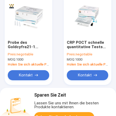
Probe des
CRP POCT schnelle
Goldcyfra21-1
quantitative Tests
kolloidales
Diagnoseausrüstungen
Preis:
negotiable
Preis:
negotiable
genehmigte IVD
FIA und kolloidales
MOQ:
1000
MOQ:
1000
POCT FIA Rapid Test
des Goldblut-
Kit CER
Holen Sie sich aktuelle Preis
Holen Sie sich aktuelle Preis
Kontakt
Kontakt
Sparen Sie Zeit
Lassen Sie uns mit Ihnen die besten
Produkte kontaktieren.