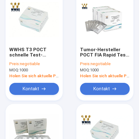
WWHS T3 POCT
Tumor-Hersteller
schnelle Test-
POCT FIA Rapid Test
Diagnoseausrüstungen
Kit der hohen
Preis:
negotiable
Preis:
negotiable
FIA und des
Genauigkeits-AFP
MOQ:
1000
MOQ:
1000
kolloidalen Goldes
Holen Sie sich aktuelle Preis
Holen Sie sich aktuelle Preis
Kontakt
Kontakt
Haus
Produkte
Über uns