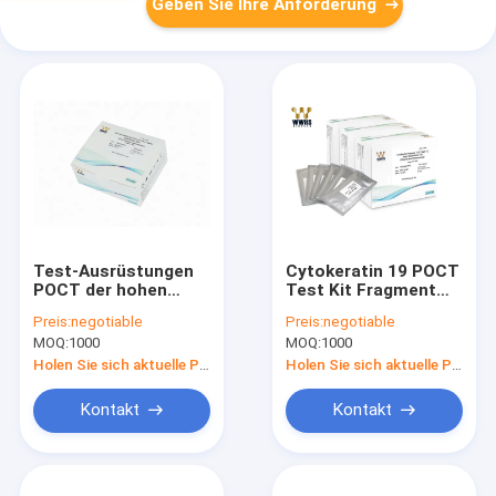
Geben Sie Ihre Anforderung
Test-Ausrüstungen
Cytokeratin 19 POCT
POCT der hohen
Test Kit Fragment
Empfindlichkeits-HE4
High Accuracy CK19
Preis:
negotiable
Preis:
negotiable
schnelle FIA und
FIA Kolloidales Gold
MOQ:
1000
MOQ:
1000
kolloidale
Diagnostik
Golddiagnose
Holen Sie sich aktuelle Preis
Holen Sie sich aktuelle Preis
Kontakt
Kontakt