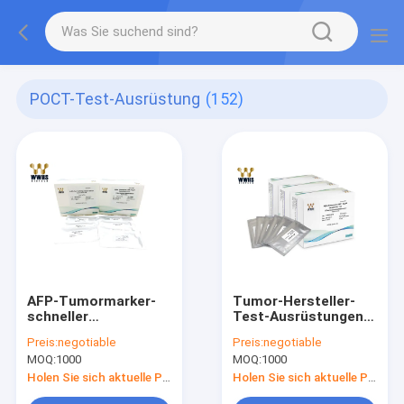
POCT-Test-Ausrüstung
(152)
AFP-Tumormarker-
Tumor-Hersteller-
schneller
Test-Ausrüstungen
quantitativer Test
Alpha Fetoprotein
Preis:
negotiable
Preis:
negotiable
Kit Alpha Fetoprotein
Rapid Quantitatives
MOQ:
1000
MOQ:
1000
Fluorescent
AFP
Immunoassay
Holen Sie sich aktuelle Preis
Holen Sie sich aktuelle Preis
Analyzer