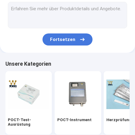
Ausrüstung des Troponin-I
Schnelle Test-Ausrüstung HbA1c
Schilddrüsenhormon-T3 T4
Fortsetzen
Ergiebigkeits-Test-Ausrüstung
Realzeit-PCR-Ausrüstungen
Unsere Kategorien
Ausrüstungen des Reagens-Covid-19
Medizinisches Laborverbrauchsmaterialien
Virus-Transport-Medium
Antigen-schnelle Test-Ausrüstung
POCT-Test-
POCT-Instrument
Herzprüfungs
Ausrüstung