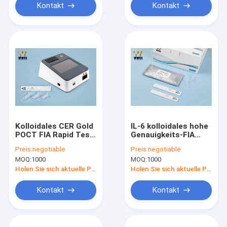
Kontakt
Kontakt
Kolloidales CER Gold
IL-6 kolloidales hohe
POCT FIA Rapid Test
Genauigkeits-FIA
Kits SAA genehmigt
Rapid Test Kits-CER
Preis:
negotiable
Preis:
negotiable
des Goldpoct
MOQ:
1000
MOQ:
1000
genehmigt
Holen Sie sich aktuelle Preis
Holen Sie sich aktuelle Preis
Kontakt
Kontakt