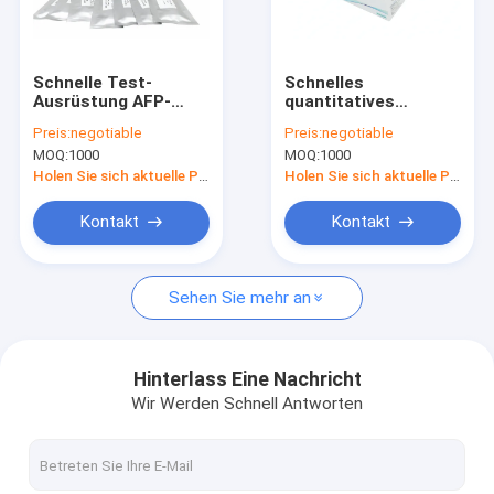
Fabrik-Ausflug
Qualitätskontrolle
Schnelle Test-
Schnelles
Ausrüstung AFP-
quantitatives
Treten Sie mit uns in Verbindung
Tumormarker-WWHS
Interleukin 6-Testkit
Preis:
negotiable
Preis:
negotiable
POCT
CE-Zulassung FIA
MOQ:
1000
MOQ:
1000
Colloidal Gold Assay
Fordern Sie ein Zitat
Holen Sie sich aktuelle Preis
Holen Sie sich aktuelle Preis
News
Kontakt
Kontakt
Sehen Sie mehr an
POCT-Test-Ausrüstung
POCT-Instrument
Hinterlass Eine Nachricht
Wir Werden Schnell Antworten
Herzprüfungsausrüstung
Schnelle Test-Ausrüstung PCT