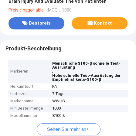
Brain Injury And Evaluate The von Patienten
Preis：negotiable
MOQ：1000
Bestpreis
Kontakt
Produkt-Beschreibung
Menschliche S100-β schnelle Test-
Ausrüstung
Markieren
,
Hohe schnelle Test-Ausrüstung der
Empfindlichkeits-S100-β
Herkunftsort
KN
Lieferzeit
7 Tage
Markenname
WWHS
Min Bestellmenge
1000
Modellnummer
S100-β
Sehen Sie mehr an