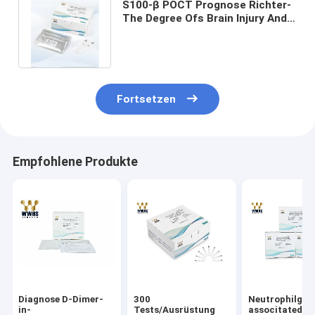
S100-β POCT Prognose Richter-
The Degree Ofs Brain Injury And
Evaluate The von Patienten
Fortsetzen
Empfohlene Produkte
Diagnose D-Dimer-
300
Neutrophilgela
in-
Tests/Ausrüstung
associtated li