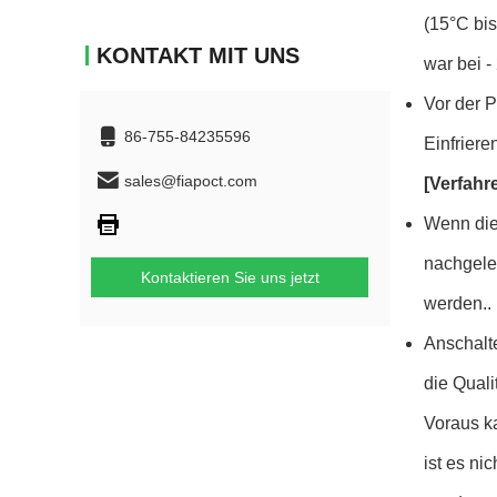
(15°C bi
KONTAKT MIT UNS
war bei 
Vor der 
86-755-84235596
Einfriere
sales@fiapoct.com
[Verfahr
Wenn die
nachgele
Kontaktieren Sie uns jetzt
werden..
Anschalt
die Qual
Voraus ka
ist es ni