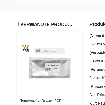
Produk
VERWANDTE PRODUKTE
[Name d
D-Dimer-s
[Verpack
20 Versu
[Vorges
Dieses K
[Prinzip 
Das Prin
Tumormarker Realzeit-PCR-
wurde zu