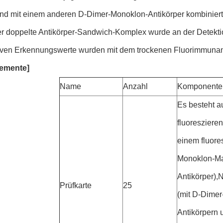
nd mit einem anderen D-Dimer-Monoklon-Antikörper kombiniert, 
er doppelte Antikörper-Sandwich-Komplex wurde an der Detektion
tiven Erkennungswerte wurden mit dem trockenen Fluorimmunana
lemente]
Name
Anzahl
Komponente
Es besteht a
fluoresziere
einem fluore
Monoklon-M
Antikörper),
Prüfkarte
25
(mit D-Dime
Antikörpern 