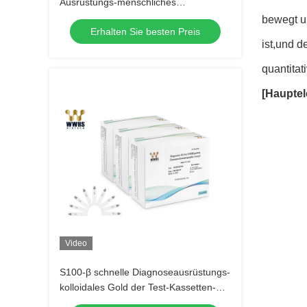
Ausrüstungs-menschliches
Epididymus-Protein 4 Ausrüstung
bewegt u
Erhalten Sie besten Preis
ist,und d
quantita
[Haupte
Video
S100-β schnelle Diagnoseausrüstungs-
kolloidales Gold der Test-Kassetten-
POCT