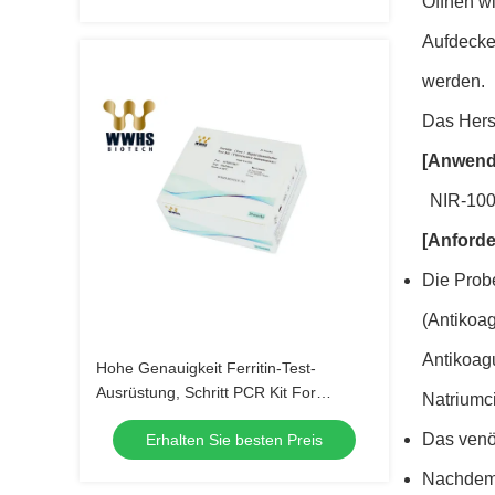
Öffnen w
Aufdecke
werden.
Das Hers
[Anwend
NIR-100
[Anforde
Die Prob
(Antikoa
Antikoagu
Hohe Genauigkeit Ferritin-Test-
Ausrüstung, Schritt PCR Kit For
Natriumc
Medical IVD-Proben-eine
Das venö
Erhalten Sie besten Preis
Nachdem 