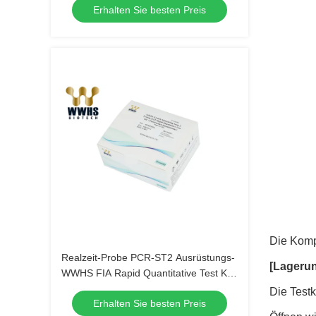
Erhalten Sie besten Preis
Die Komp
Realzeit-Probe PCR-ST2 Ausrüstungs-
[Lagerun
WWHS FIA Rapid Quantitative Test Kit
20T
Die Testk
Erhalten Sie besten Preis