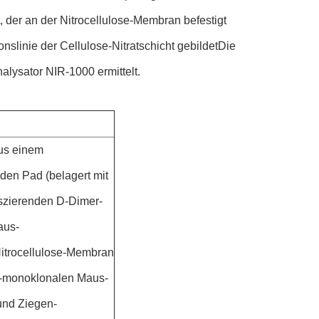
der an der Nitrocellulose-Membran befestigt
slinie der Cellulose-Nitratschicht gebildetDie
lysator NIR-1000 ermittelt.
us einem
nden Pad (belagert mit
szierenden D-Dimer-
aus-
Nitrocellulose-Membran
r-monoklonalen Maus-
und Ziegen-