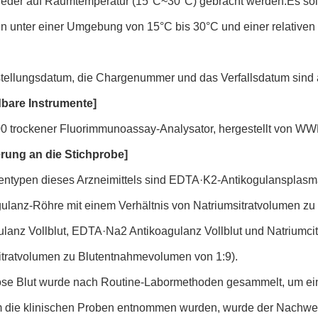
ieder auf Raumtemperatur (15°C~30°C) gebracht werden.Es sol
n unter einer Umgebung von 15°C bis 30°C und einer relativen 
tellungsdatum, die Chargenummer und das Verfallsdatum sind 
bare Instrumente]
0 trockener Fluorimmunoassay-Analysator, hergestellt von WW
rung an die Stichprobe]
entypen dieses Arzneimittels sind EDTA·K2-Antikogulansplas
gulanz-Röhre mit einem Verhältnis von Natriumsitratvolumen 
lanz Vollblut, EDTA·Na2 Antikoagulanz Vollblut und Natriumcit
itratvolumen zu Blutentnahmevolumen von 1:9).
se Blut wurde nach Routine-Labormethoden gesammelt, um ei
die klinischen Proben entnommen wurden, wurde der Nachwei