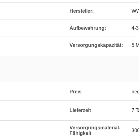
Hersteller:
WW
Aufbewahrung:
4-
Versorgungskapazität:
5 M
Preis
neg
Lieferzeit
7 T
Versorgungsmaterial-
30
Fähigkeit