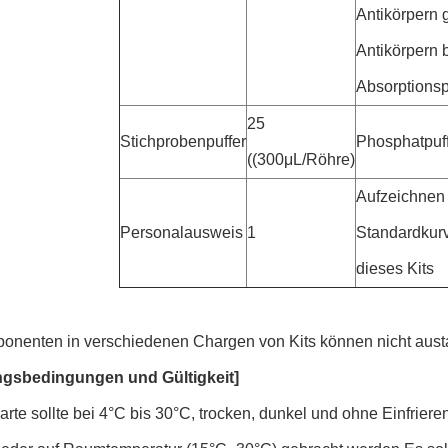
Antikörpern
Antikörpern b
Absorptionsp
25
Stichprobenpuffer
Phosphatpuf
((300μL/Röhre)
Aufzeichnen 
Personalausweis
1
Standardkur
dieses Kits
onenten in verschiedenen Chargen von Kits können nicht aus
gsbedingungen und Gültigkeit]
arte sollte bei 4°C bis 30°C, trocken, dunkel und ohne Einfrier