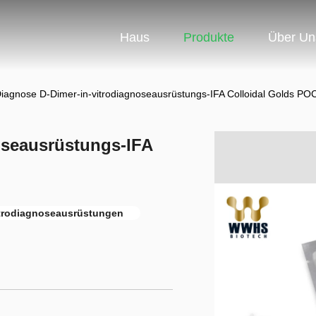
Haus
Produkte
Über Un
iagnose D-Dimer-in-vitrodiagnoseausrüstungs-IFA Colloidal Golds PO
oseausrüstungs-IFA
trodiagnoseausrüstungen