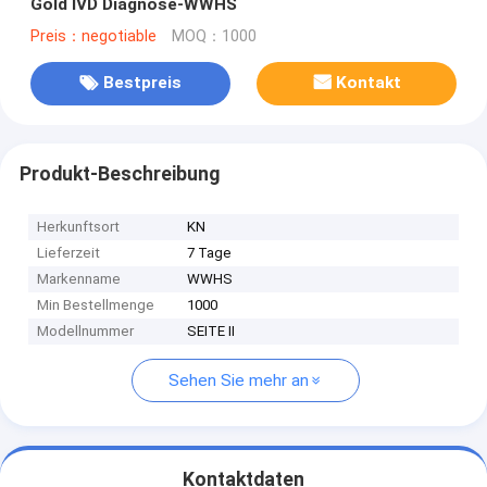
Gold IVD Diagnose-WWHS
Preis：negotiable
MOQ：1000
Bestpreis
Kontakt
Produkt-Beschreibung
Herkunftsort
KN
Lieferzeit
7 Tage
Markenname
WWHS
Min Bestellmenge
1000
Modellnummer
SEITE II
Sehen Sie mehr an
Kontaktdaten