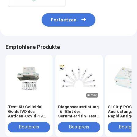
Fortsetzen
Empfohlene Produkte
Test-Kit Colloidal
Diagnoseausrüstung
S100-β POCT 
Golds IVD des
für Blut der
Ausrüstung/FI
Antigen-Covid-19
SerumFerritin-Test-
Rapid Antigen
schnelle
Ausrüstungs-IVD
Kit ISO 13485
Diagnosereagens-
Diagnose-
genehmigte
Bestpreis
Bestpreis
Bestprei
Kassette
Soem/ODM
verfügbar