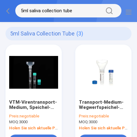
5ml Saliva Collection Tube
(3)
VTM-Virentransport-
Transport-Medium-
Medium, Speichel-
Wegwerfspeichel-
Sammlungs-Rohr 5ml
Sammlungs-Rohr des
Preis:
negotiable
Preis:
negotiable
10ml
Virus-S-051-015 für
MOQ:
3000
MOQ:
3000
PCR-Test
Holen Sie sich aktuelle Preis
Holen Sie sich aktuelle Preis