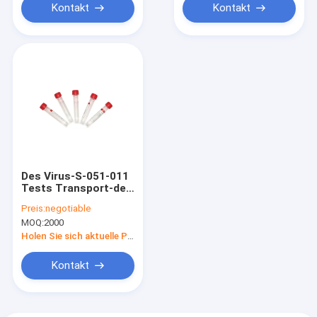
Kontakt
Kontakt
Des Virus-S-051-011
Tests Transport-des
Medium-
Preis:
negotiable
50000/Tagesnasale
MOQ:
2000
Putzlappen-
Ausrüstungen FDA-
Holen Sie sich aktuelle Preis
gebilligt
Kontakt